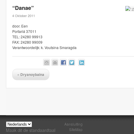
“Danae”
4 Oktober 2011
door. Een
Portariá 37011
TEL: 24280 99913
FAX: 24280 99009
Verantwoordelijk: k. Voutsina Smaragda
«
Dryanoybaina
Aansluiting
SiteMap
Maak dit de standaardtaal