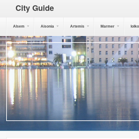
City Guide
Alsem
Aisonia
Artemis
Marmer
Iolk