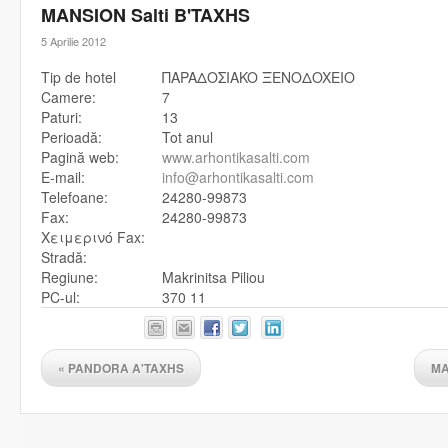
MANSION Salti B'TAXHS
5 Aprilie 2012
Tip de hotel
ΠAPAΔOΣIAKO ΞENOΔOXEIO
Camere:
7
Paturi:
13
Perioadă:
Tot anul
Pagină web:
www.arhontikasalti.com
E-mail:
info@arhontikasalti.com
Telefoane:
24280-99873
Fax:
24280-99873
Χειμερινό Fax:
Stradă:
Regiune:
Makrinitsa Piliou
PC-ul:
370 11
«
PANDORA A'TAXHS
MA