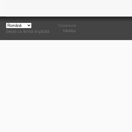
Conexiune
SiteMap
Setați ca limbă implicită