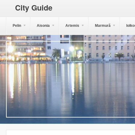
City Guide
Pelin
Aisonia
Artemis
Marmură
Iolko