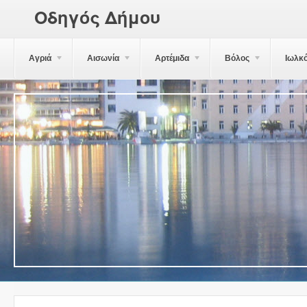
Οδηγός Δήμου
Αγριά
Αισωνία
Αρτέμιδα
Βόλος
Ιωλκ