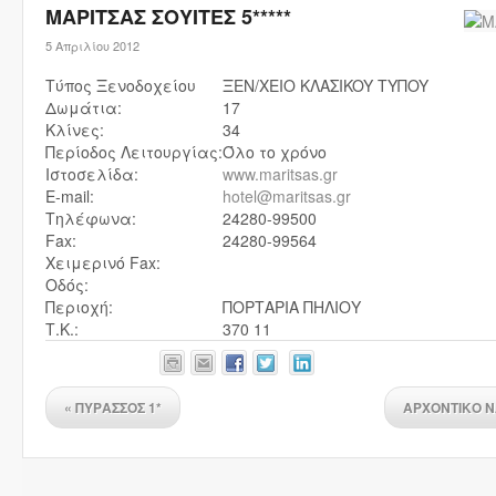
ΜΑΡΙΤΣΑΣ ΣΟΥΙΤΕΣ 5*****
5 Απριλίου 2012
Τύπος Ξενοδοχείου
ΞEN/XEIO KΛAΣIKOY TYΠOY
Δωμάτια:
17
Κλίνες:
34
Περίοδος Λειτουργίας:
Όλο το χρόνο
Ιστοσελίδα:
www.maritsas.gr
E-mail:
hotel@maritsas.gr
Τηλέφωνα:
24280-99500
Fax:
24280-99564
Χειμερινό Fax:
Οδός:
Περιοχή:
ΠΟΡΤΑΡΙΑ ΠΗΛΙΟΥ
Τ.Κ.:
370 11
«
ΠΥΡΑΣΣΟΣ 1*
ΑΡΧΟΝΤΙΚΟ 