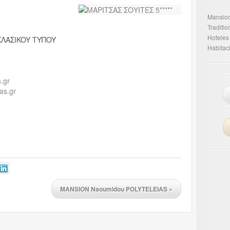
Mansio
Traditi
Hoteles
 KΛAΣIKOY TYΠOY
Habitac
.gr
as.gr
MANSION Naoumidou POLYTELEIAS
»