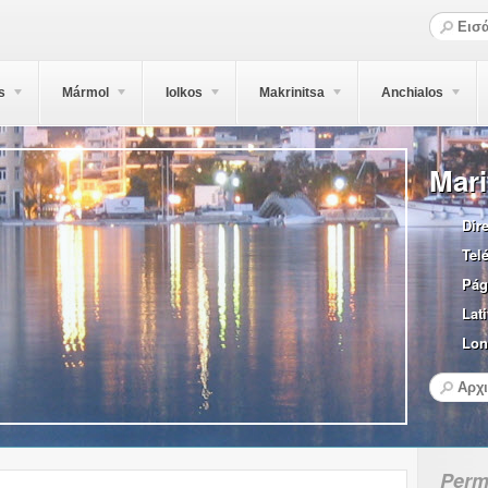
s
Mármol
Iolkos
Makrinitsa
Anchialos
Mar
Dir
Tel
Pág
Lati
Lon
Perm