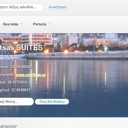
Nea Ionia
Portaria
itsas SUITES
ección:
Portaria
éfono:
24280-99500
ina web:
www.maritsas.gr
tud:
39.3731816
gitud:
22.9549641
anecer