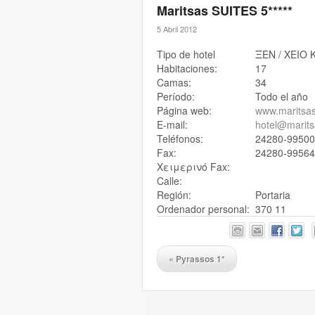
Maritsas SUITES 5*****
5 Abril 2012
Tipo de hotel
ΞEN / XEIO
Habitaciones:
17
Camas:
34
Período:
Todo el año
Página web:
www.maritsas
E-mail:
hotel@marits
Teléfonos:
24280-99500
Fax:
24280-99564
Χειμερινό Fax:
Calle:
Región:
Portaria
Ordenador personal:
370 11
«
Pyrassos 1*