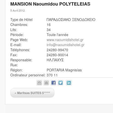
MANSION Naoumidou POLYTELEIAS
5 Avril 2012
Type de Hôtel
ΠAPAΔOΣIAKO ΞENOΔOXEIO
Chambres:
16
Lits:
34
Période:
Toute l'année
Page Web:
www.naoumidishotel.gr
E-mail:
info@naoumidishotel.gr
Téléphones:
24280-99470
Fax:
24280-90014
Responsable:
ΗΛ.ΠΑΧΥΣ
Rue:
Région:
PORTARIA Magnisías
Ordinateur personnel:
370 11
«
Maritsas SUITES 5*****