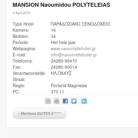
MANSION Naoumidou POLYTELEIAS
5 April 2012
Type Hotel
ΠAPAΔOΣIAKO ΞENOΔOXEIO
Kamers:
16
Bedden:
34
Periode:
Het hele jaar
Webpagina:
www.naoumidishotel.gr
E-mail:
info@naoumidishotel.gr
Telefoons:
24280-99470
Fax:
24280-90014
Verantwoordelijk:
ΗΛ.ΠΑΧΥΣ
Straat:
Regio:
Portariá Magnisias
PC:
370 11
«
Maritsas SUITES 5*****