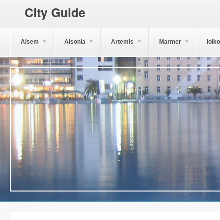
City Guide
Alsem
Aisonia
Artemis
Marmer
Iolk