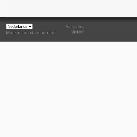
Aansluiting
SiteMap
Maak dit de standaardtaal