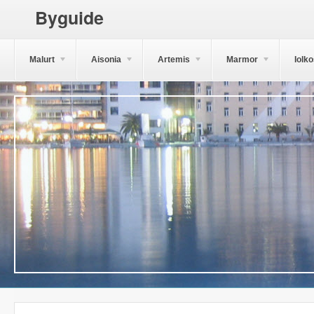
Byguide
Malurt
Aisonia
Artemis
Marmor
Iolk