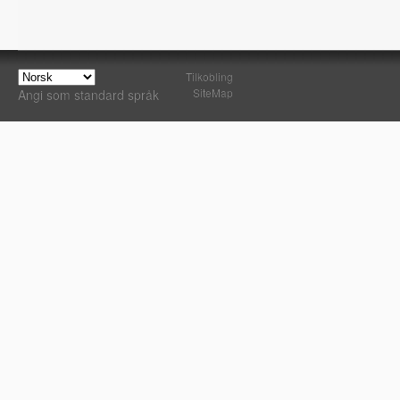
Tilkobling
SiteMap
Angi som standard språk