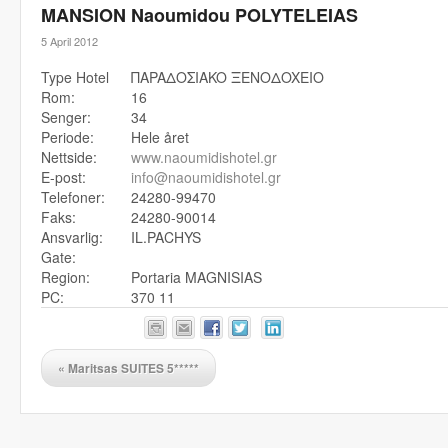
MANSION Naoumidou POLYTELEIAS
5 April 2012
Type Hotel
ΠAPAΔOΣIAKO ΞENOΔOXEIO
Rom:
16
Senger:
34
Periode:
Hele året
Nettside:
www.naoumidishotel.gr
E-post:
info@naoumidishotel.gr
Telefoner:
24280-99470
Faks:
24280-90014
Ansvarlig:
IL.PACHYS
Gate:
Region:
Portaria MAGNISIAS
PC:
370 11
«
Maritsas SUITES 5*****