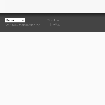
Tilslutning
SiteMap
Sæt som standardsprog