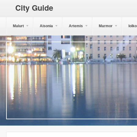
City Guide
Malurt
Aisonia
Artemis
Marmor
Iolk