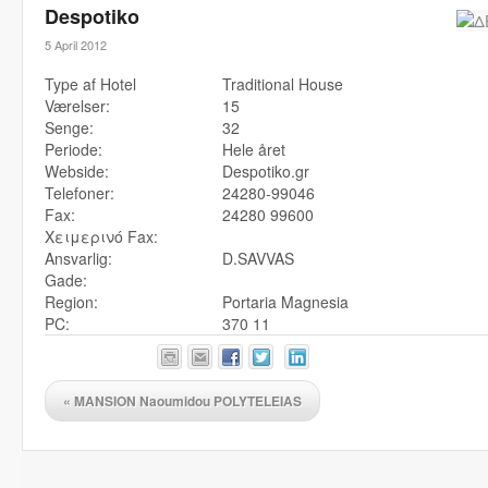
Despotiko
5 April 2012
Type af Hotel
Traditional House
Værelser:
15
Senge:
32
Periode:
Hele året
Webside:
Despotiko.gr
Telefoner:
24280-99046
Fax:
24280 99600
Χειμερινό Fax:
Ansvarlig:
D.SAVVAS
Gade:
Region:
Portaria Magnesia
PC:
370 11
«
MANSION Naoumidou POLYTELEIAS