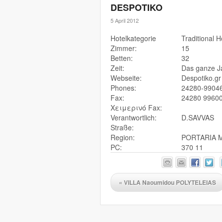
DESPOTIKO
5 April 2012
Hotelkategorie
Traditional 
Zimmer:
15
Betten:
32
Zeit:
Das ganze J
Webseite:
Despotiko.gr
Phones:
24280-9904
Fax:
24280 9960
Χειμερινό Fax:
Verantwortlich:
D.SAVVAS
Straße:
Region:
PORTARIA 
PC:
370 11
«
VILLA Naoumidou POLYTELEIAS