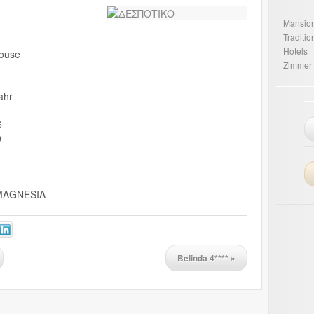
Mansio
Traditi
Hotels
House
Zimmer
ahr
6
0
MAGNESIA
Belinda 4****
»