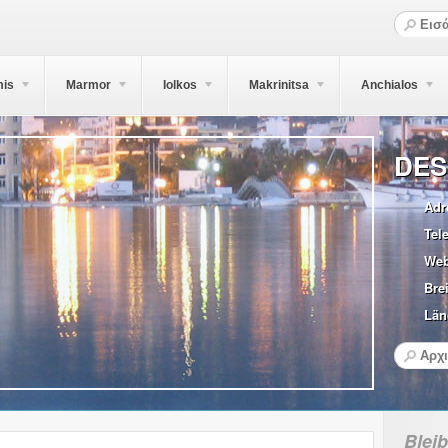
mis
Marmor
Iolkos
Makrinitsa
Anchialos
DES
Adr
Tel
Web
Brei
Län
Blei