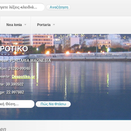
Nea Ionia
Portaria
POTIKO
esse:
PORTARIA MAGNESIA
efon:
24280-99046
seite:
Despotiko.gr
te:
39.390502
ge:
22.997882
ben