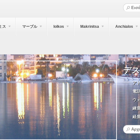
ミス
マーブル
Iolkos
Makrinitsa
Anchialos
デス
アド
電話
ウェ
緯度
経度