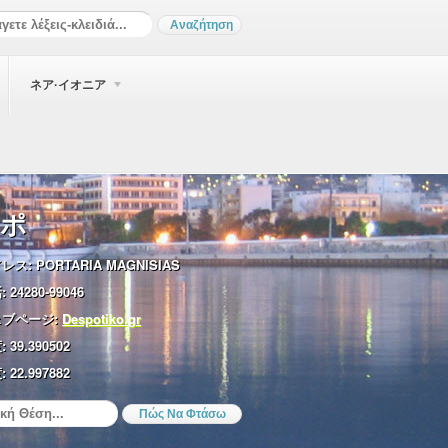
ネア·イオニア
ポ
レス:
PORTARIA MAGNISIAS
:
24280-99046
ブページ:
Despotiko.gr
:
39.390502
:
22.997882