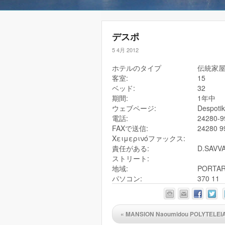
デスポ
5 4月 2012
ホテルのタイプ
伝統家
客室:
15
ベッド:
32
期間:
1年中
ウェブページ:
Despotik
電話:
24280-9
FAXで送信:
24280 9
Χειμερινόファックス:
責任がある:
D.SAVV
ストリート:
地域:
PORTAR
パソコン:
370 11
«
MANSION Naoumidou POLYTELEI