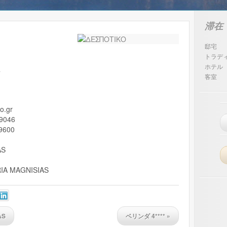
滞在
邸宅
トラデ
ホテル
屋
客室
o.gr
9046
9600
AS
IA MAGNISIAS
AS
ベリンダ 4****
»