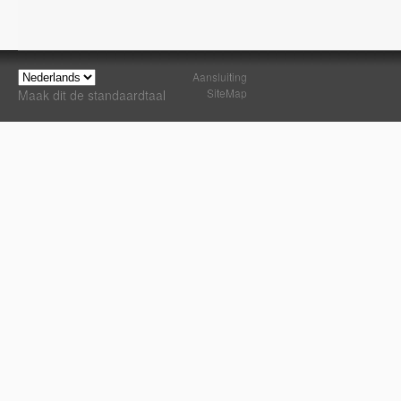
Aansluiting
SiteMap
Maak dit de standaardtaal