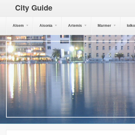
City Guide
Alsem
Aisonia
Artemis
Marmer
Iolk