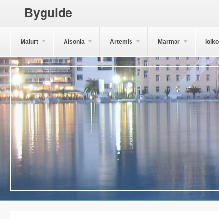
Byguide
Malurt
Aisonia
Artemis
Marmor
Iolk