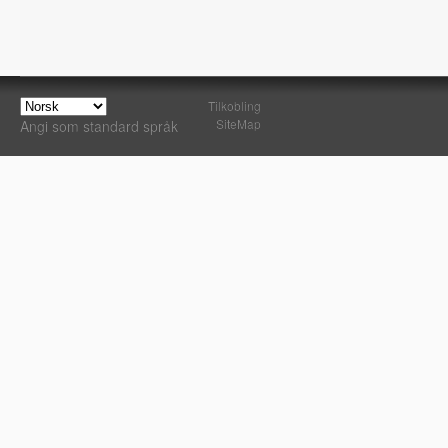
Tilkobling
SiteMap
Angi som standard språk