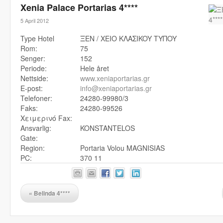
Xenia Palace Portarias 4****
5 April 2012
Type Hotel
ΞEN / XEIO KΛAΣIKOY TYΠOY
Rom:
75
Senger:
152
Periode:
Hele året
Nettside:
www.xeniaportarias.gr
E-post:
info@xeniaportarias.gr
Telefoner:
24280-99980/3
Faks:
24280-99526
Χειμερινό Fax:
Ansvarlig:
KONSTANTELOS
Gate:
Region:
Portaria Volou MAGNISIAS
PC:
370 11
«
Belinda 4****