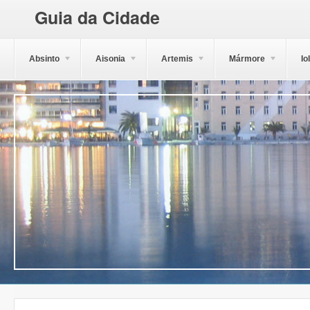
Guia da Cidade
Absinto
Aisonia
Artemis
Mármore
Io