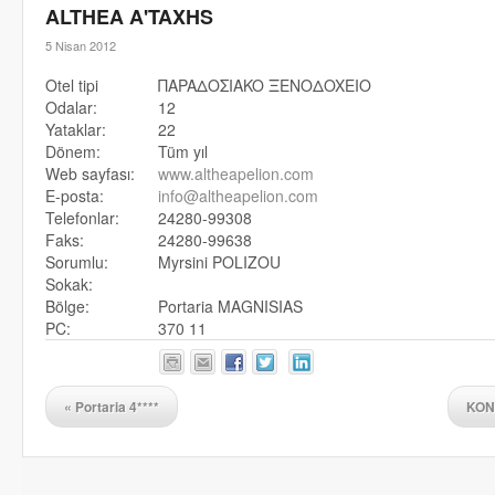
ALTHEA A'TAXHS
5 Nisan 2012
Otel tipi
ΠAPAΔOΣIAKO ΞENOΔOXEIO
Odalar:
12
Yataklar:
22
Dönem:
Tüm yıl
Web sayfası:
www.altheapelion.com
E-posta:
info@altheapelion.com
Telefonlar:
24280-99308
Faks:
24280-99638
Sorumlu:
Myrsini POLIZOU
Sokak:
Bölge:
Portaria MAGNISIAS
PC:
370 11
«
Portaria 4****
KON