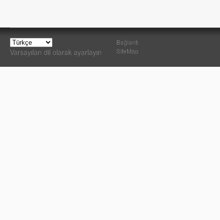
Bağlantı
SiteMap
Varsayılan dil olarak ayarlayın