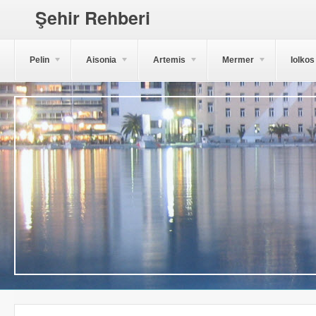
Şehir Rehberi
Pelin
Aisonia
Artemis
Mermer
Iolkos