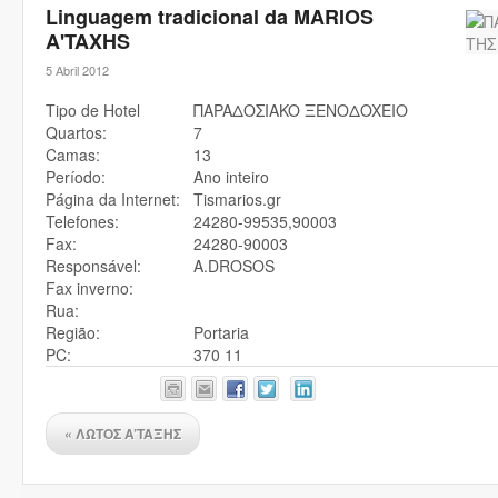
Linguagem tradicional da MARIOS
A'TAXHS
5 Abril 2012
Tipo de Hotel
ΠAPAΔOΣIAKO ΞENOΔOXEIO
Quartos:
7
Camas:
13
Período:
Ano inteiro
Página da Internet:
Tismarios.gr
Telefones:
24280-99535,90003
Fax:
24280-90003
Responsável:
A.DROSOS
Fax inverno:
Rua:
Região:
Portaria
PC:
370 11
«
ΛΩΤΟΣ A’TAΞHΣ