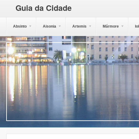
Guia da Cidade
Absinto
Aisonia
Artemis
Mármore
Io