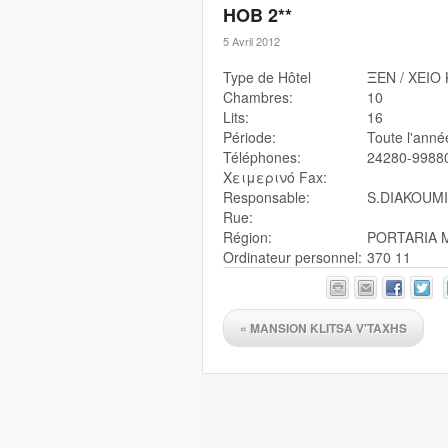
HOB 2**
5 Avril 2012
Type de Hôtel
ΞEN / XEIO
Chambres:
10
Lits:
16
Période:
Toute l'anné
Téléphones:
24280-9988
Χειμερινό Fax:
Responsable:
S.DIAKOUM
Rue:
Région:
PORTARIA M
Ordinateur personnel:
370 11
«
MANSION KLITSA V'TAXHS