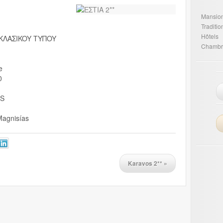
Mansio
Traditi
Hôtels
 KΛAΣIKOY TYΠOY
Chambr
e
0
IS
agnisías
Karavos 2**
»