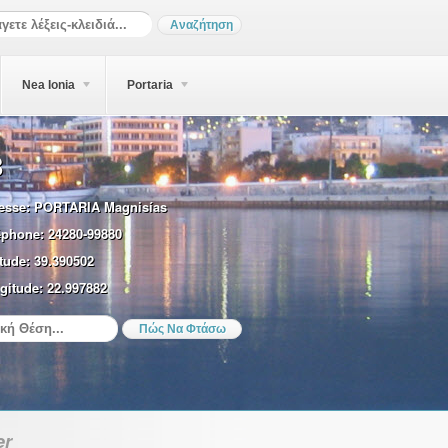
Nea Ionia
Portaria
B
esse:
PORTARIA Magnisías
éphone:
24280-99880
tude:
39.390502
gitude:
22.997882
er