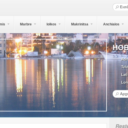
mis
Marbre
Iolkos
Makrinitsa
Anchialos
HO
Adr
Tél
Lati
Lon
Rest