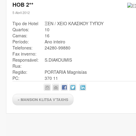
HOB 2**
5 Abril 2012
Tipo de Hotel
ΞEN / XEIO KΛAΣIKOY TYΠOY
Quartos:
10
Camas:
16
Período:
Ano inteiro
Telefones:
24280-99880
Fax inverno:
Responsável:
S.DIAKOUMIS
Rua:
Região:
PORTARIA Magnisías
PC:
370 11
«
MANSION KLITSA V'TAXHS