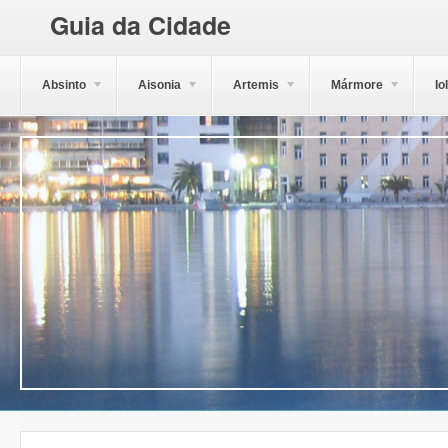
Guia da Cidade
Absinto
Aisonia
Artemis
Mármore
Io