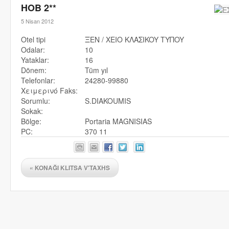
HOB 2**
5 Nisan 2012
Otel tipi
ΞEN / XEIO KΛAΣIKOY TYΠOY
Odalar:
10
Yataklar:
16
Dönem:
Tüm yıl
Telefonlar:
24280-99880
Χειμερινό Faks:
Sorumlu:
S.DIAKOUMIS
Sokak:
Bölge:
Portaria MAGNISIAS
PC:
370 11
«
KONAĞI KLITSA V'TAXHS