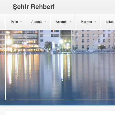
Şehir Rehberi
Pelin
Aisonia
Artemis
Mermer
Iolkos