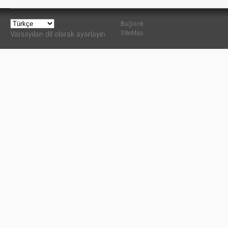
Bağlantı
SiteMap
Varsayılan dil olarak ayarlayın