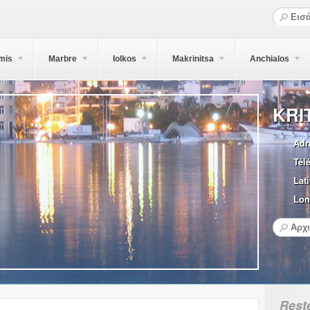
mis
Marbre
Iolkos
Makrinitsa
Anchialos
KRI
Adr
Tél
Lati
Lon
Rest