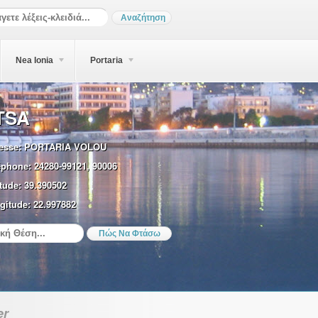
Nea Ionia
Portaria
TSA
esse:
PORTARIA VOLOU
éphone:
24280-99121, 90006
tude:
39.390502
gitude:
22.997882
er