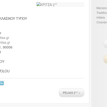
Mansio
Traditi
Hôtels
 KΛAΣIKOY TYΠOY
Chambr
e
itsa.gr
itsa.gr
1, 90006
8
ΚΟΥ
VOLOU
PELIAS 2**
»