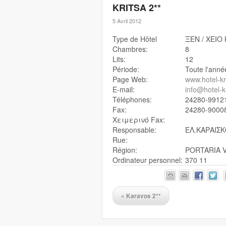
KRITSA 2**
5 Avril 2012
Type de Hôtel
ΞEN / XEIO
Chambres:
8
Lits:
12
Période:
Toute l'anné
Page Web:
www.hotel-kr
E-mail:
info@hotel-kr
Téléphones:
24280-9912
Fax:
24280-9000
Χειμερινό Fax:
Responsable:
ΕΛ.ΚΑΡΑΙΣ
Rue:
Région:
PORTARIA 
Ordinateur personnel:
370 11
«
Karavos 2**