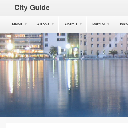
City Guide
Malört
Aisonia
Artemis
Marmor
Iolk