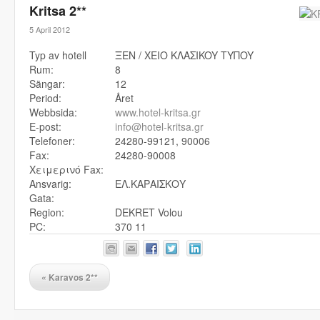
Kritsa 2**
5 April 2012
Typ av hotell
ΞEN / XEIO KΛAΣIKOY TYΠOY
Rum:
8
Sängar:
12
Period:
Året
Webbsida:
www.hotel-kritsa.gr
E-post:
info@hotel-kritsa.gr
Telefoner:
24280-99121, 90006
Fax:
24280-90008
Χειμερινό Fax:
Ansvarig:
ΕΛ.ΚΑΡΑΙΣΚΟΥ
Gata:
Region:
DEKRET Volou
PC:
370 11
«
Karavos 2**