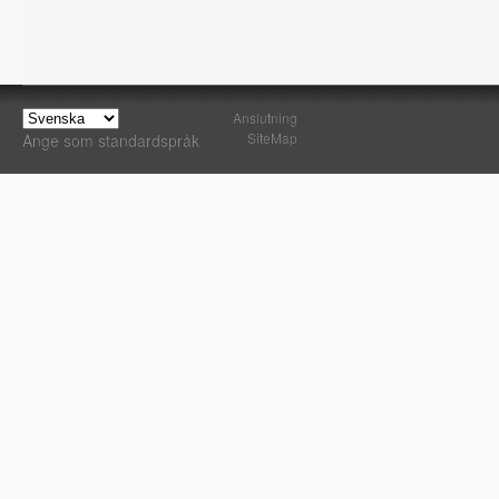
Anslutning
SiteMap
Ange som standardspråk