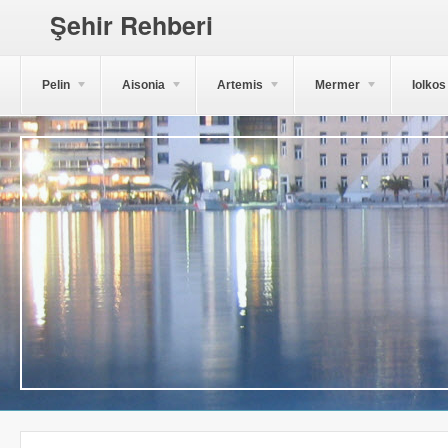
Şehir Rehberi
Pelin
Aisonia
Artemis
Mermer
Iolkos