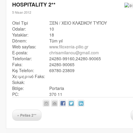
HOSPITALITY 2**
5 Nisan 2012
Otel Tipi
ΞEN / XEIO KΛAΣIKOY TYΠOY
Odalar:
10
Yataklar:
18
Dönem:
Tüm yıl
Web sayfası:
www.filoxenia-pilio.gr
E-posta:
chrisamilanou@gmail.com
Telefonlar:
24280-99160,24280-90065
Faks:
24280-90065
Kış Telefon:
69780-23809
Χειμερινό Faks:
Sokak:
Bölge:
Portaria
PC:
370 11
«
Pelias 2**