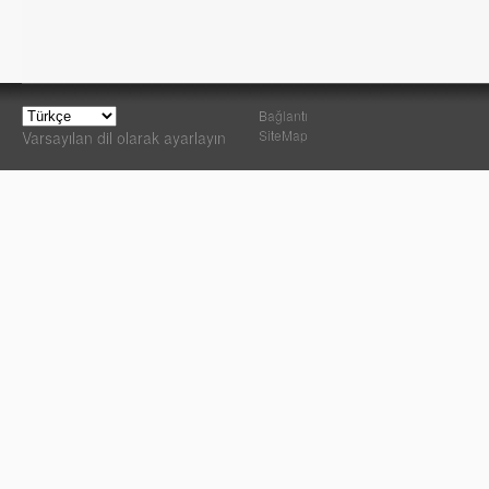
Bağlantı
SiteMap
Varsayılan dil olarak ayarlayın