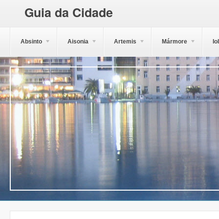
Guia da Cidade
Absinto
Aisonia
Artemis
Mármore
Io