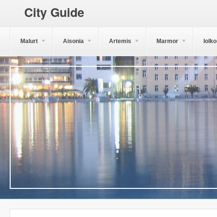
City Guide
Malurt
Aisonia
Artemis
Marmor
Iolk