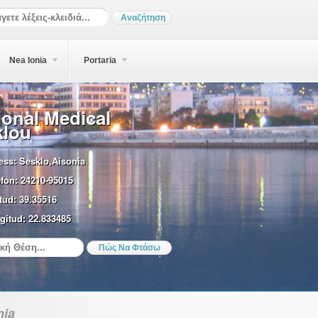
Nea Ionia
Portaria
onal Medical
klou
ess:
Sesklo,Aisonia
efon:
24210-95015
tud:
39.35516
gitud:
22.833485
nia