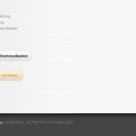
llning
ing
la Kliniker
Kommunikation
Inledning
de.
CERETETH - EFTERTRYCK FÖRBJUDES.