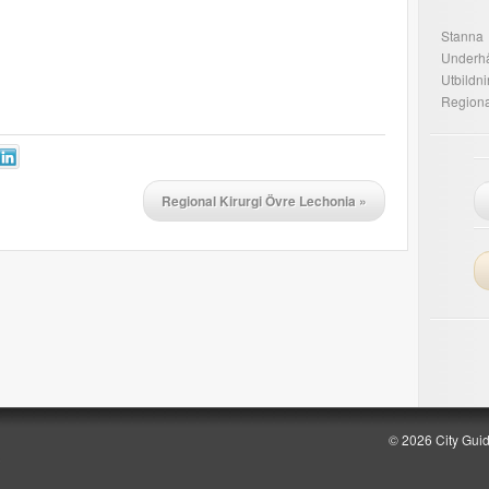
Stanna
Underhå
Utbildn
Regiona
Regional Kirurgi Övre Lechonia
»
g
© 2026 City Gui
p