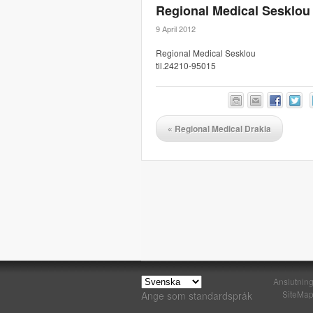
Regional Medical Sesklou
9 April 2012
Regional Medical Sesklou
til.24210-95015
«
Regional Medical Drakia
Anslutnin
SiteMa
Ange som standardspråk