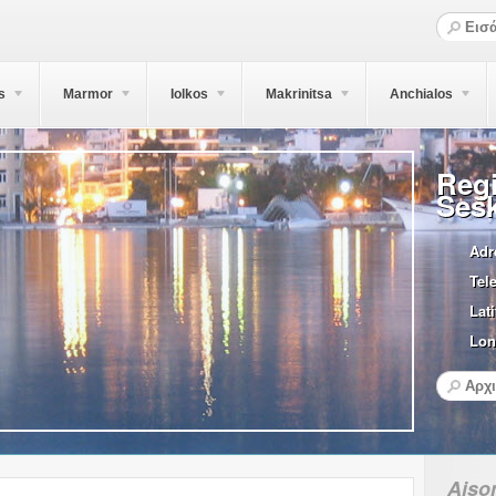
s
Marmor
Iolkos
Makrinitsa
Anchialos
Regi
Ses
Adr
Tel
Lati
Lon
Aiso