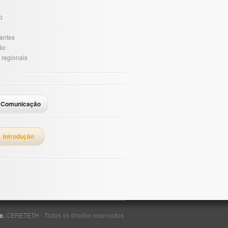
o
antes
ão
 regionais
Comunicação
Introdução
e.
CERETETH - Todos os direitos reservados.