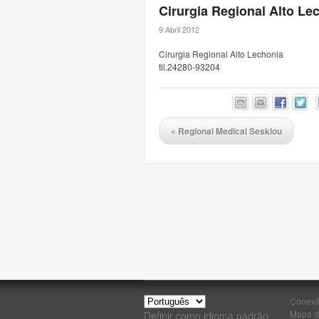
Cirurgia Regional Alto Le
9 Abril 2012
Cirurgia Regional Alto Lechonia
til.24280-93204
«
Regional Medical Sesklou
Conex
Mapa d
Definir como idioma padrão