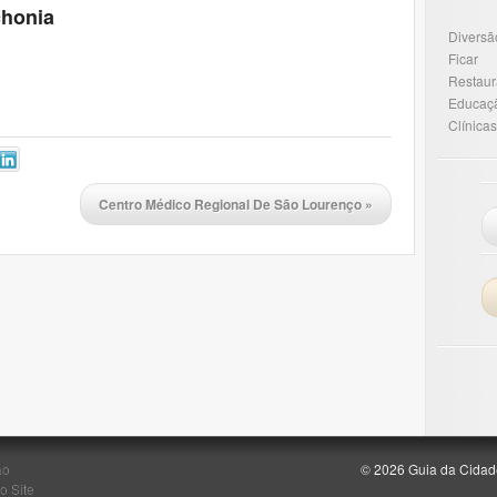
chonia
Diversã
Ficar
Restaur
Educaç
Clínicas
Centro Médico Regional De São Lourenço
»
ão
© 2026 Guia da Cidad
o Site