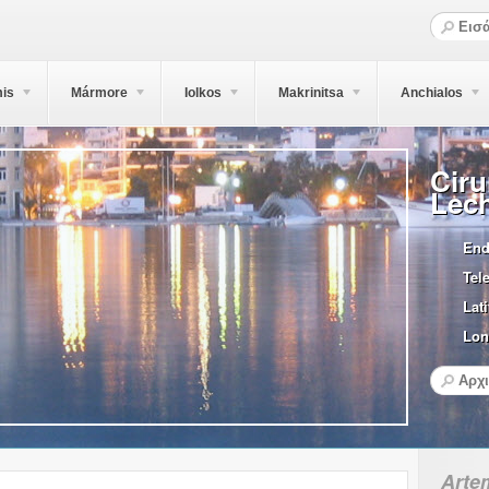
is
Mármore
Iolkos
Makrinitsa
Anchialos
Ciru
Lec
End
Tel
Lati
Lon
Arte