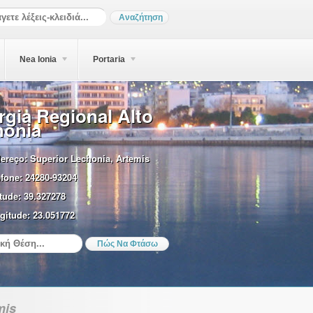
Nea Ionia
Portaria
rgia Regional Alto
honia
ereço:
Superior Lechonia, Artemis
efone:
24280-93204
tude:
39.327278
gitude:
23.051772
mis