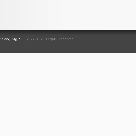
δηγός Δήμου.
Κετεάθ - All Rights Reserved.