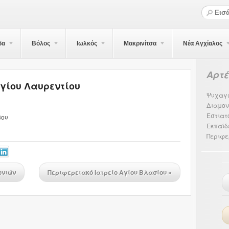
δα
Βόλος
Ιωλκός
Μακρινίτσα
Νέα Αγχίαλος
Αρτ
Αγίου Λαυρεντίου
Ψυχαγ
Διαμον
Εστιατ
ίου
Εκπαίδ
Περιφε
ωνιών
Περιφερειακό Ιατρείο Αγίου Βλασίου
»