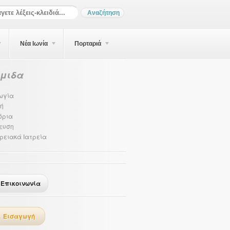
Νέα Ιωνία
Πορταριά
έμιδα
ωγία
ή
όρια
ευση
ρειακά Ιατρεία
Επικοινωνία
Εισαγωγή