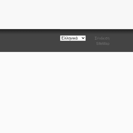
Σύνδεση
SiteMap