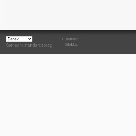
Tilslutning
SiteMap
Sæt som standardsprog