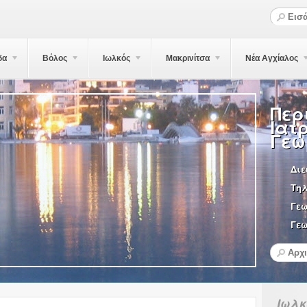
δα
Βόλος
Ιωλκός
Μακρινίτσα
Νέα Αγχίαλος
Περ
Ιατ
Γεω
Διε
Τη
Γε
Γεω
Ιωλκ