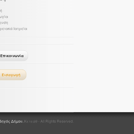
ή
ωγία
ευση
ρειακά Ιατρεία
Επικοινωνία
Εισαγωγή
δηγός Δήμου.
Κετεάθ - All Rights Reserved.