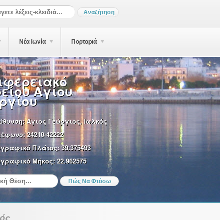
Νέα Ιωνία
Πορταριά
ιφερειακό
ρείου Αγίου
ργίου
ύθυνση:
Άγιος Γεώργιος, Ιωλκός
λέφωνο:
24210-42222
ωγραφικό Πλάτος:
39.375493
γραφικό Μήκος:
22.962575
ός