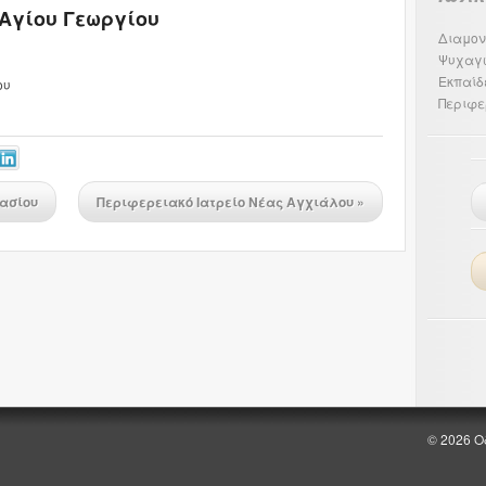
 Αγίου Γεωργίου
Διαμον
Ψυχαγ
Εκπαίδ
ου
Περιφε
λασίου
Περιφερειακό Ιατρείο Νέας Αγχιάλου
»
© 2026 Ο