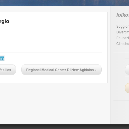
Iolko
rgio
Soggio
Diverti
Educaz
Cliniche
asilios
Regional Medical Center Di New Aghialos
»