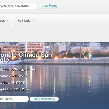
alos
Nea Ionia
onale Clinica San
gio
rizzo:
St.George, Iolkos
efono:
24210-42222
tudine:
39.375493
gitudine:
22.962575