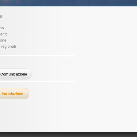
s
rno
mento
ione
 regionali
Comunicazione
Introduzione