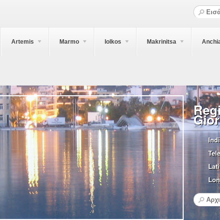
Artemis
Marmo
Iolkos
Makrinitsa
Anchi
Regi
Gior
Indi
Tel
Lati
Lon