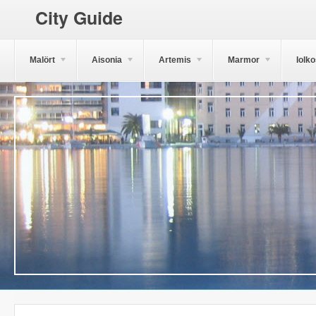
City Guide
Malört
Aisonia
Artemis
Marmor
Iolk