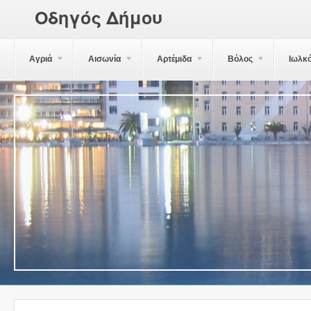
Οδηγός Δήμου
Αγριά
Αισωνία
Αρτέμιδα
Βόλος
Ιωλκ