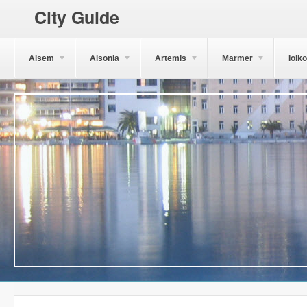
City Guide
Alsem
Aisonia
Artemis
Marmer
Iolk