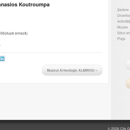
anasios Koutroumpa
Ședere
Diverti
Activităț
Muzee
Situri a
8556(după amiază)
Plaje
.
Muzeul Arheologic ALMIROU
»
© 2026 City G