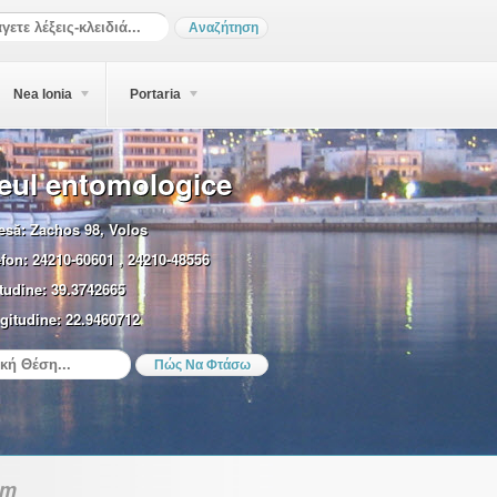
Nea Ionia
Portaria
eul entomologice
esă:
Zachos 98, Volos
efon:
24210-60601 , 24210-48556
tudine:
39.3742665
gitudine:
22.9460712
sm