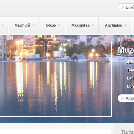
Marmură
Iolkos
Makrinitsa
Anchialos
Muz
Adr
Tel
Lati
Lon
Turi