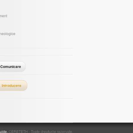
sment
i
rheologice
Comunicare
Introducere
uide.
CERETETH - Toate drepturile rezervate.