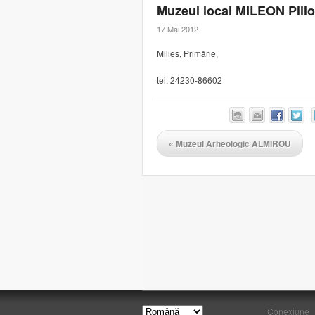
Muzeul local MILEON Pili
17 Mai 2012
Milies, Primărie,
tel. 24230-86602
«
Muzeul Arheologic ALMIROU
Conexiune