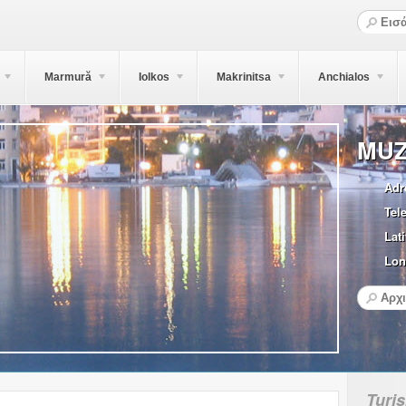
Marmură
Iolkos
Makrinitsa
Anchialos
MUZ
Adr
Tel
Lati
Lon
Turi