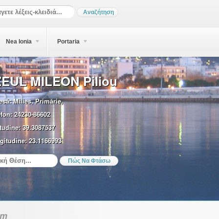
Nea Ionia
Portaria
EUL MILEON Piliou
esă:
Milies, Primărie,
efon:
24230-86602
tudine:
39.3087537
gitudine:
23.1166993
sm