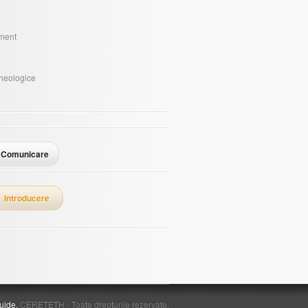
sment
i
rheologice
Comunicare
Introducere
uide.
CERETETH - Toate drepturile rezervate.