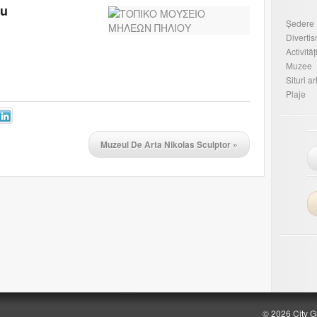
ou
Ședere
Diverti
Activităț
Muzee
Situri a
Plaje
Muzeul De Arta Nikolas Sculptor
»
© 2026 City G