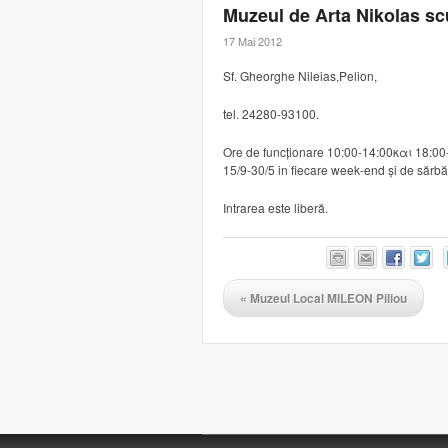
Muzeul de Arta Nikolas sc
17 Mai 2012
Sf. Gheorghe Nileias,Pelion,
tel. 24280-93100.
Ore de funcționare 10:00-14:00και 18:00-2
15/9-30/5 in fiecare week-end și de sărbăt
Intrarea este liberă.
«
Muzeul Local MILEON Piliou