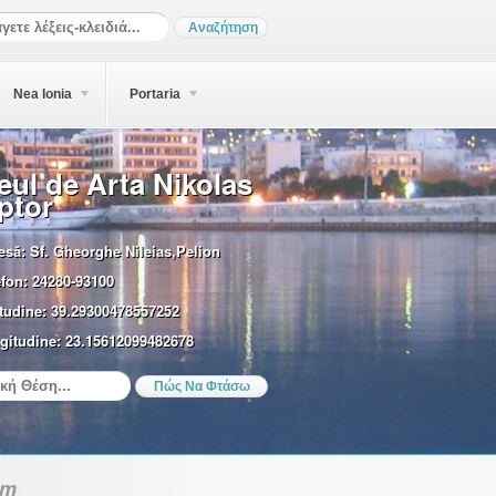
Nea Ionia
Portaria
ul de Arta Nikolas
ptor
esă:
Sf. Gheorghe Nileias,Pelion
efon:
24280-93100
tudine:
39.29300478557252
gitudine:
23.15612099482678
sm