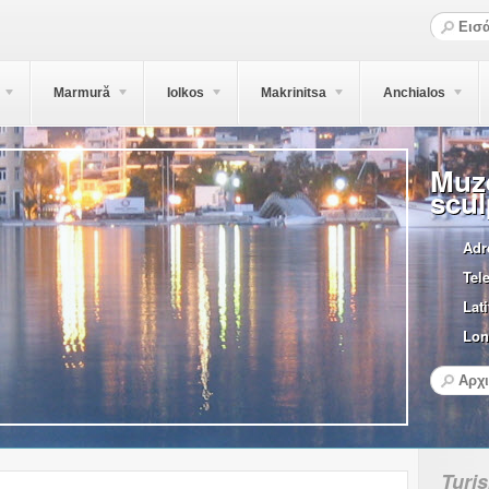
Marmură
Iolkos
Makrinitsa
Anchialos
Muze
scul
Adr
Tel
Lati
Lon
Turi