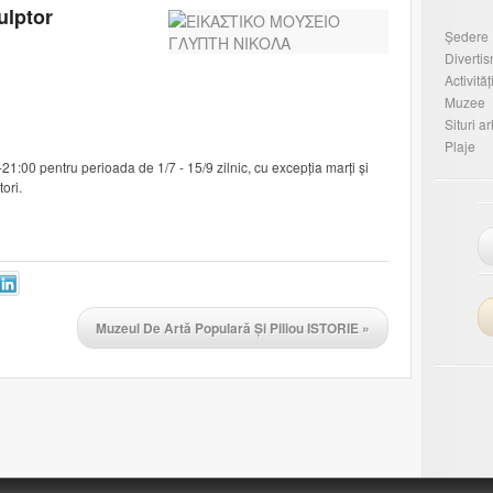
ulptor
Ședere
Diverti
Activităț
Muzee
Situri a
Plaje
1:00 pentru perioada de 1/7 - 15/9 zilnic, cu excepția marți și
ori.
Muzeul De Artă Populară Și Piliou ISTORIE
»