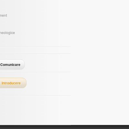
sment
i
rheologice
Comunicare
Introducere