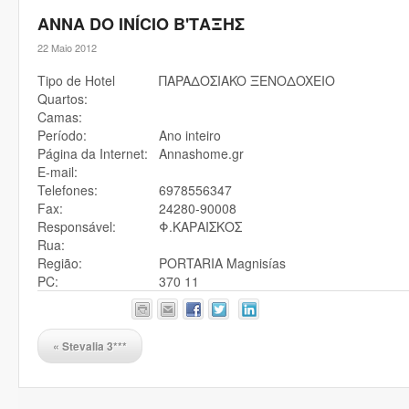
ANNA DO INÍCIO B'ΤΑΞΗΣ
22 Maio 2012
Tipo de Hotel
ΠAPAΔOΣIAKO ΞENOΔOXEIO
Quartos:
Camas:
Período:
Ano inteiro
Página da Internet:
Annashome.gr
E-mail:
Telefones:
6978556347
Fax:
24280-90008
Responsável:
Φ.ΚΑΡΑΙΣΚΟΣ
Rua:
Região:
PORTARIA Magnisías
PC:
370 11
«
Stevalia 3***