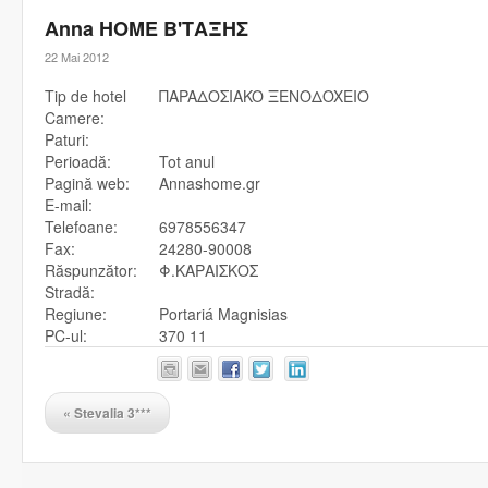
Anna HOME B'ΤΑΞΗΣ
22 Mai 2012
Tip de hotel
ΠAPAΔOΣIAKO ΞENOΔOXEIO
Camere:
Paturi:
Perioadă:
Tot anul
Pagină web:
Annashome.gr
E-mail:
Telefoane:
6978556347
Fax:
24280-90008
Răspunzător:
Φ.ΚΑΡΑΙΣΚΟΣ
Stradă:
Regiune:
Portariá Magnisias
PC-ul:
370 11
«
Stevalia 3***