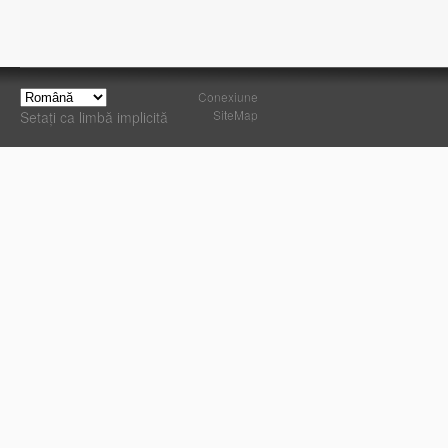
Conexiune
SiteMap
Setați ca limbă implicită