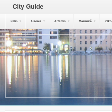
City Guide
Pelin
Aisonia
Artemis
Marmură
Iolko