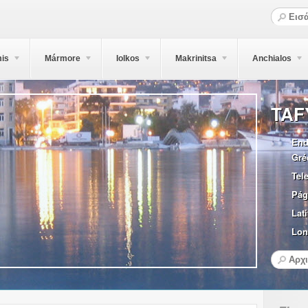
is
Mármore
Iolkos
Makrinitsa
Anchialos
TAF
End
Gré
Tel
Pág
Lati
Lon