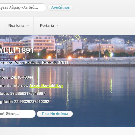
Nea Ionia
Portaria
YLLI 1891
ereço:
Volos Portaria, Portaria 37011,
cia
efone:
24210-49844
ina da Internet:
Arxontiko-tafilli.gr
tude:
39.38683178848997
gitude:
22.99329237510392