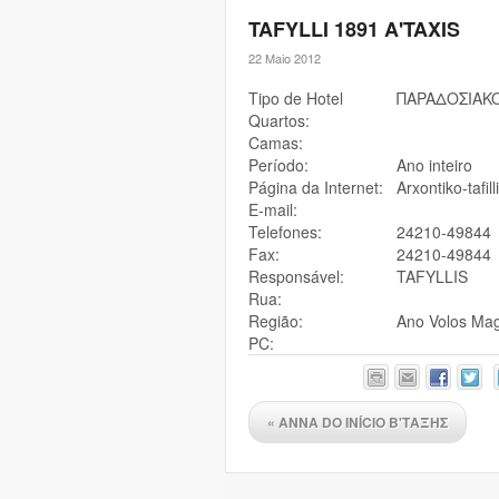
TAFYLLI 1891 A'TAXIS
22 Maio 2012
Tipo de Hotel
ΠAPAΔOΣIAK
Quartos:
Camas:
Período:
Ano inteiro
Página da Internet:
Arxontiko-tafill
E-mail:
Telefones:
24210-49844
Fax:
24210-49844
Responsável:
TAFYLLIS
Rua:
Região:
Ano Volos Mag
PC:
«
ANNA DO INÍCIO B'ΤΑΞΗΣ