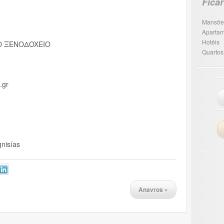
Ficar
Mansõe
Apartam
Hotéis
O ΞENOΔOXEIO
Quartos
i.gr
nisías
Anavros
»