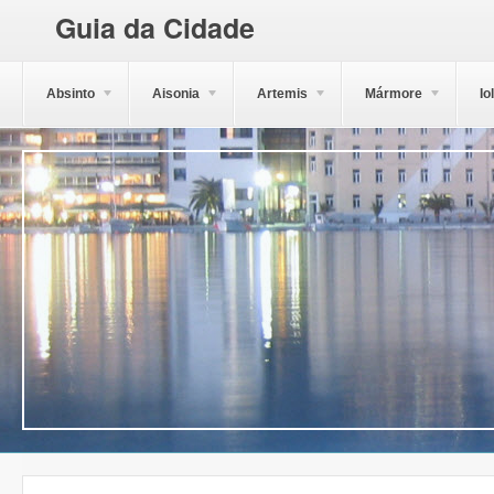
Guia da Cidade
Absinto
Aisonia
Artemis
Mármore
Io