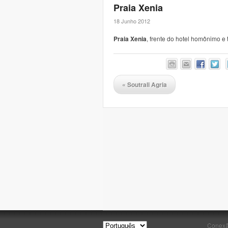
Praia Xenia
18 Junho 2012
Praia Xenia
, frente do hotel homônimo e 
«
Soutrali Agria
Conex