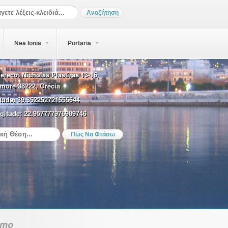
Nea Ionia
Portaria
ereço:
Nicholas Plastiras 13-16,
more 38222, Grécia
tude:
39.352252721555644
gitude:
22.957777976989746
smo