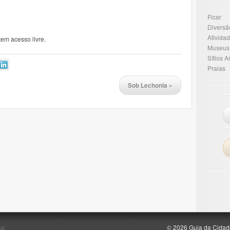
Ficar
Diversã
Ativida
tem acesso livre.
Museus
Sítios 
Praias
Sob Lechonia
»
ão
© 2026 Guia da Cidad