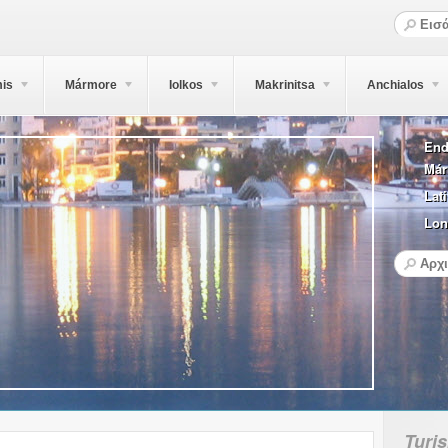
is
Mármore
Iolkos
Makrinitsa
Anchialos
End
Már
Lati
Lon
Turi