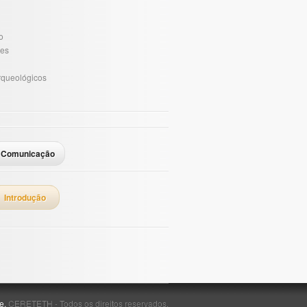
o
des
Arqueológicos
Comunicação
Introdução
e.
CERETETH - Todos os direitos reservados.