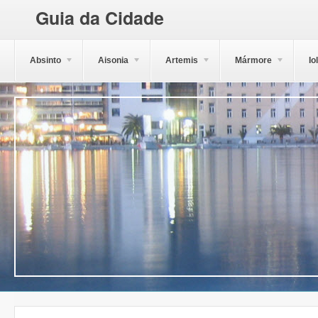
Guia da Cidade
Absinto
Aisonia
Artemis
Mármore
Io