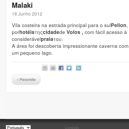
Malaki
18 Junho 2012
Vila costeira na estrada principal para o sul
,
Pelion
por
της
de
com fácil acesso à
hotéis
cidade
Volos ,
considerável
του.
praia
A área foi descoberta impressionante caverna com
um pequeno lago.
«
Platanidia
Conexão