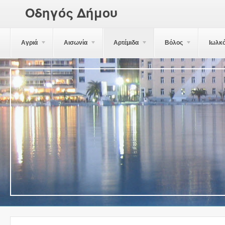
Οδηγός Δήμου
Αγριά
Αισωνία
Αρτέμιδα
Βόλος
Ιωλκ