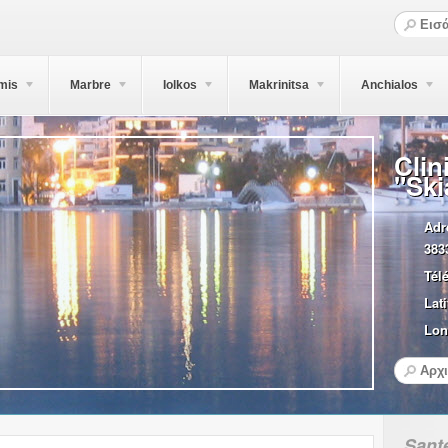
mis
Marbre
Iolkos
Makrinitsa
Anchialos
Clin
"Ski
Adr
383
Tél
Lati
Lon
Sant