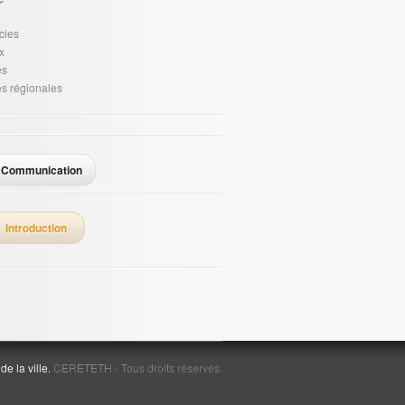
cies
x
es
es régionales
Communication
Introduction
e la ville.
CERETETH - Tous droits réservés.