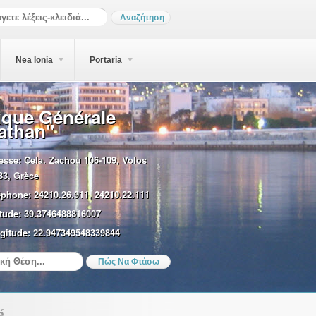
Nea Ionia
Portaria
ique Générale
athan"
esse:
Cela. Zachou 106-109, Volos
33, Grèce
éphone:
24210.26.911, 24210.22.111
tude:
39.3746488816007
gitude:
22.947349548339844
é