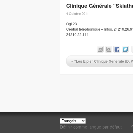
Clinique Générale “Skiath
4 Octobre 2011
Ogl 23
Central téléphonique – Infos. 24210.26.
24210.22.111
«
“Les Elpis” Clinique Générale (D. 
L
P
Définir comme langue par défaut