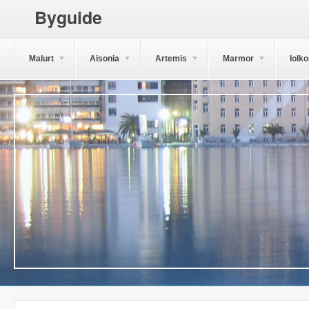
Byguide
Malurt
Aisonia
Artemis
Marmor
Iolk