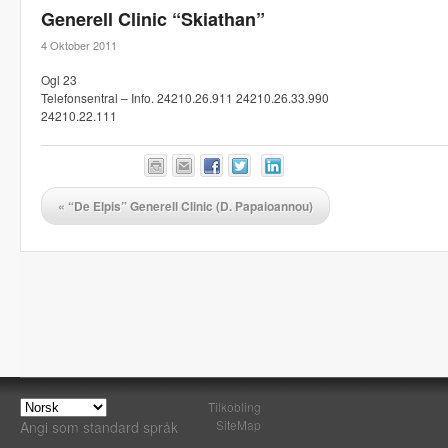
Generell Clinic “Skiathan”
4 Oktober 2011
Ogl 23
Telefonsentral – Info. 24210.26.911 24210.26.33.990
24210.22.111
«
“De Elpis” Generell Clinic (D. Papaioannou)
Tilkobling
SiteMap
Angi som standard språk