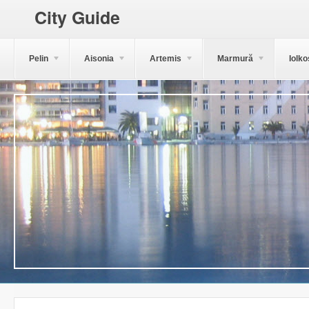
City Guide
Pelin
Aisonia
Artemis
Marmură
Iolko