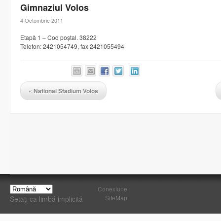
Gimnaziul Volos
4 Octombrie 2011
Etapă 1 – Cod poștal. 38222
Telefon: 2421054749, fax 2421055494
«
National Stadium Volos
Conexiune
SiteMap
Setați ca limbă implicită