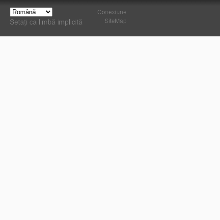
Conexiune
SiteMap
Setați ca limbă implicită