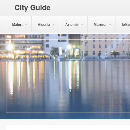
City Guide
Malurt
Aisonia
Artemis
Marmor
Iolk