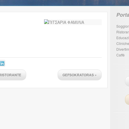
Porta
Soggio
Ristoran
Educaz
Cliniche
Diverti
Caffè
RISTORANTE
GEFSOKRATORAS
»