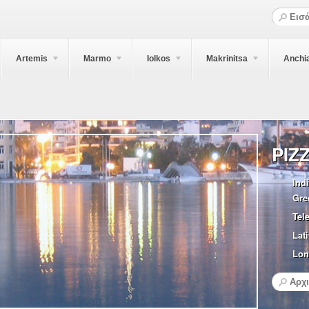
Artemis
Marmo
Iolkos
Makrinitsa
Anchi
PIZ
Indi
Gre
Tel
Lati
Lon