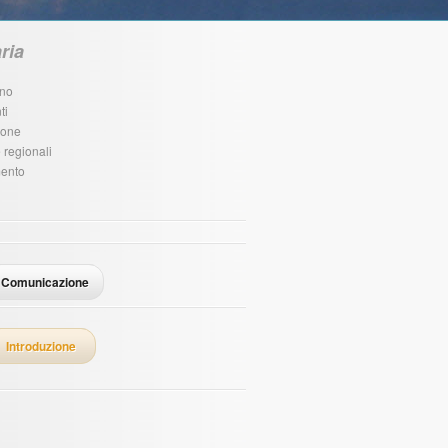
ria
rno
ti
ione
 regionali
mento
Comunicazione
Introduzione