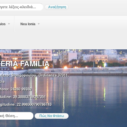
alos
Nea Ionia
ZERIA FAMILIA
rizzo:
Sfongopoulou, Ordinanza 37011,
cia
efono:
24280 99350
tudine:
39.38883769347051
gitudine:
22.998300790786743