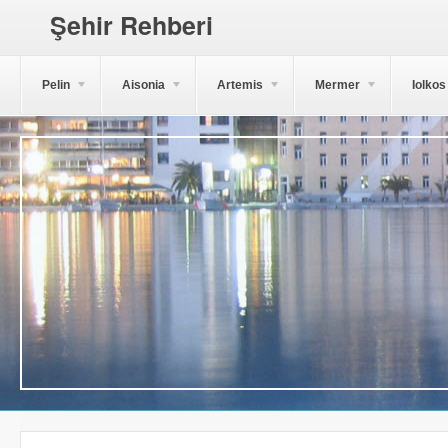
Şehir Rehberi
Pelin
Aisonia
Artemis
Mermer
Iolkos