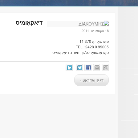
דיאַקאָומיס
18 אָקטאָבער 2011
פּאָרטאַריאַ 370 11
TEL.: 2428 0 99005
פאַראַנטוואָרטלעך: הער ו. דיאַקאָומיס
די קוואַדראַט
»