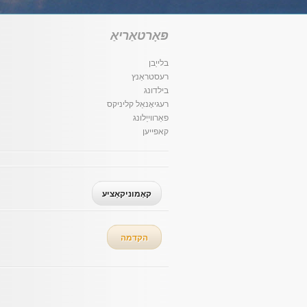
פּאָרטאַריאַ
בלייַבן
רעסטראַנץ
בילדונג
רעגיאָנאַל קליניקס
פאַרווייַלונג
קאפייען
קאָמוניקאַציע
הקדמה