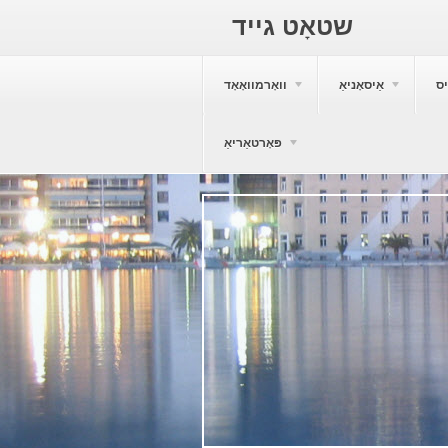
שטאָט גייד
ס
אַיסאָניאַ
וואָרמוואָאָד
פּאָרטאַריאַ