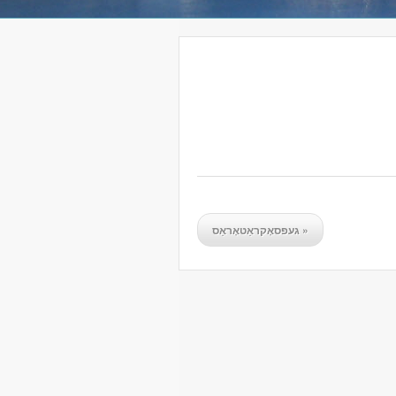
«
געפסאָקראַטאָראַס