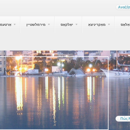
ַלאָס
מאַקריניצאַ
יאָלקאָס
מירמלשטיין
אַרטעמי
Sfongopoulou, אָרדאַנאַנס 37011,