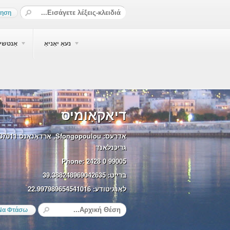
נעאַ יאָניאַ
אַנטשיא
דיאַקאָומיס
אַדרעס:
גריכנלאנד
Phone:
2428 0 99005
ברייט:
39.388248969042635
לאָנגיטודע:
22.997989654541016